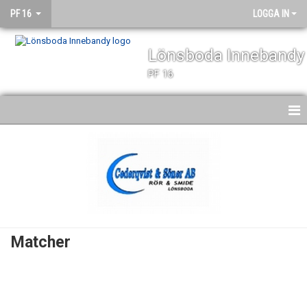
PF 16
LOGGA IN
Lönsboda Innebandy
PF 16
HEM
NYHETER
KALENDER
MATCHER
Matcher
TRUPPEN
BILDGALLERI