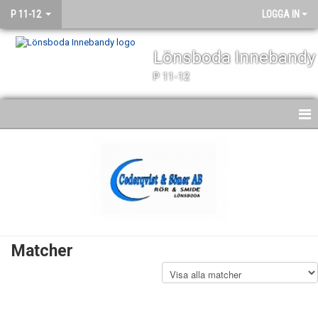
P 11-12
LOGGA IN
Lönsboda Innebandy
P 11-12
HEM
NYHETER
KALENDER
MATCHER
Matcher
TRUPPEN
BILDGALLERI