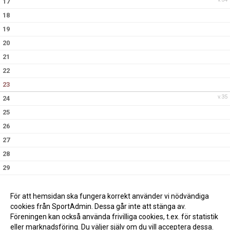
17
18
19
20
21
22
23
v.35
24
25
26
27
28
29
30
v.36
31
För att hemsidan ska fungera korrekt använder vi nödvändiga
cookies från SportAdmin. Dessa går inte att stänga av.
Föreningen kan också använda frivilliga cookies, t.ex. för statistik
eller marknadsföring. Du väljer själv om du vill acceptera dessa.