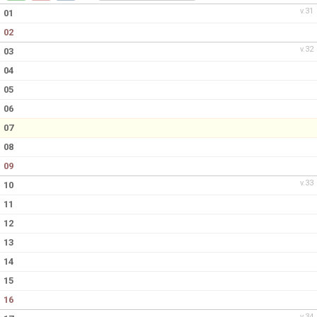
DOKUMENT
v.31
01
02
KONTAKT
v.32
03
04
05
06
07
08
09
v.33
10
11
12
13
14
15
16
v.34