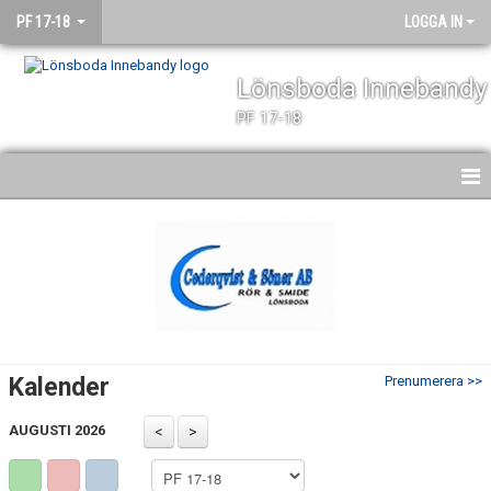
PF 17-18
LOGGA IN
Lönsboda Innebandy
PF 17-18
HEM
NYHETER
KALENDER
MATCHER
Kalender
Prenumerera >>
TRUPPEN
AUGUSTI 2026
BILDGALLERI