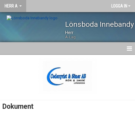
HERR A
LOGGA IN
Lönsboda Innebandy
Herr
A-Lag
HEM
NYHETER
KALENDER
TRUPPEN
Dokument
BILDGALLERI
DOKUMENT