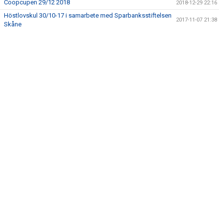
Coopcupen 29/12 2018
2018-12-29 22:16
STÖDMEDLEM/ÅRSKORT
Höstlovskul 30/10-17 i samarbete med Sparbanksstiftelsen
2017-11-07 21:38
Skåne
KÖPA UTRUSTNING (KH)
MATCHER
TRÄNINGSSCHEMA