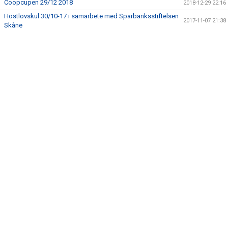
Coopcupen 29/12 2018
2018-12-29 22:16
STÖDMEDLEM/ÅRSKORT
Höstlovskul 30/10-17 i samarbete med Sparbanksstiftelsen
2017-11-07 21:38
Skåne
KÖPA UTRUSTNING (KH)
MATCHER
TRÄNINGSSCHEMA