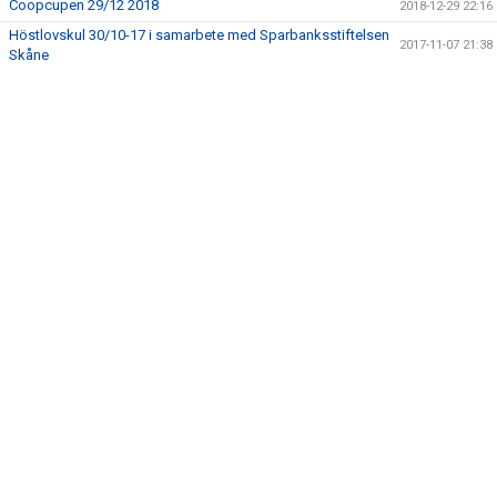
Coopcupen 29/12 2018
2018-12-29 22:16
STÖDMEDLEM/ÅRSKORT
Höstlovskul 30/10-17 i samarbete med Sparbanksstiftelsen
2017-11-07 21:38
Skåne
KÖPA UTRUSTNING (KH)
MATCHER
TRÄNINGSSCHEMA