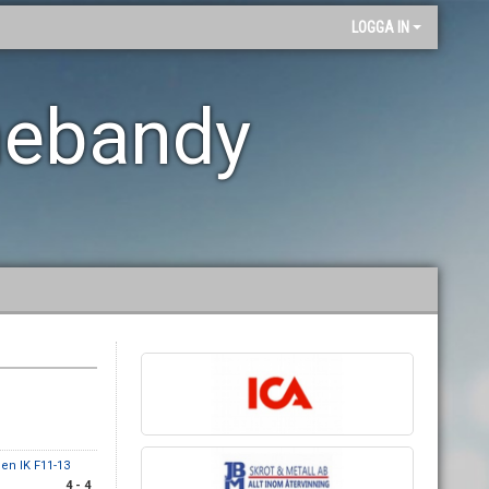
LOGGA IN
nebandy
en IK F11-13
4 - 4