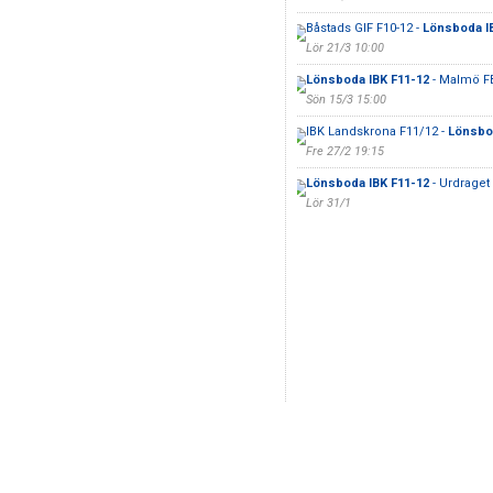
Båstads GIF F10-12 -
Lönsboda I
Lör 21/3 10:00
Lönsboda IBK F11-12
- Malmö F
Sön 15/3 15:00
IBK Landskrona F11/12 -
Lönsbo
Fre 27/2 19:15
Lönsboda IBK F11-12
- Urdraget
Lör 31/1