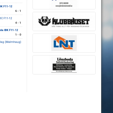
BK F11-12
6 - 1
BC F11-12
4 - 1
da IBK F11-12
1 - 0
 lag (Malmhaug)