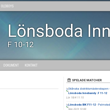
OLDBOYS
Lönsboda In
F 10-12
DOKUMENT
KONTAKT
SPELADE MATCHER
Skånska distriktsmästerskapen -
Lönsboda Innebandy .F 11-12
Lör 18/4 11:15
Lönsboda IBK F11-12
- Palmstad
Sön 22/3 13:00