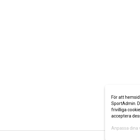
För att hemsid
SportAdmin. De
frivilliga cooki
acceptera des
Anpassa dina 