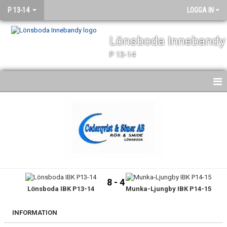
P 13-14
LOGGA IN
Lönsboda Innebandy
P 13-14
HEM
NYHETER
KALENDER
MATCHER
8 - 4
Lönsboda IBK P13-14
Munka-Ljungby IBK P14-15
TRUPPEN
BILDGALLERI
INFORMATION