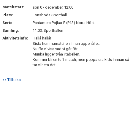
DOKUMENT
Matchstart:
sön 07 december, 12:00
Plats:
Lönsboda Sporthall
KONTAKT
Serie:
Pantamera Pojkar E (P13) Norra Höst
Samling:
11:00, Sporthallen
Aktivitetsinfo:
Hallå hallå!
Sista hemmamatchen innan uppehållet.
Nu får vi visa vad vi går för.
Munka ligger tvåa i tabellen.
Kommer bli en tuff match, men peppa era kids innnan så
tar vi hem det.
<< Tillbaka