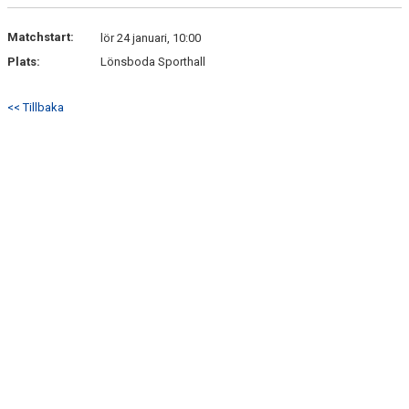
DOKUMENT
Matchstart:
lör 24 januari, 10:00
KONTAKT
Plats:
Lönsboda Sporthall
<< Tillbaka