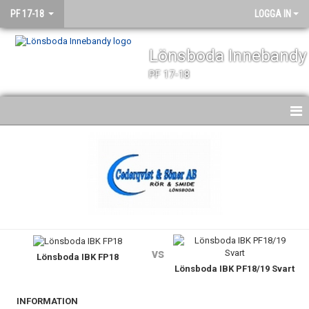
PF 17-18
LOGGA IN
Lönsboda Innebandy
PF 17-18
HEM
NYHETER
KALENDER
MATCHER
vs
Lönsboda IBK FP18
TRUPPEN
Lönsboda IBK PF18/19 Svart
BILDGALLERI
INFORMATION