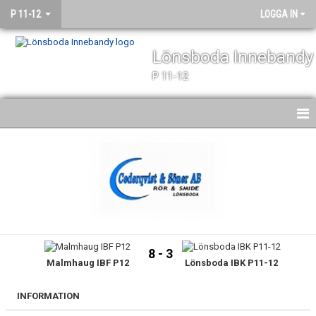
P 11-12
LOGGA IN
Lönsboda Innebandy
P 11-12
HEM
NYHETER
KALENDER
MATCHER
8 - 3
Malmhaug IBF P12
Lönsboda IBK P11-12
TRUPPEN
BILDGALLERI
INFORMATION