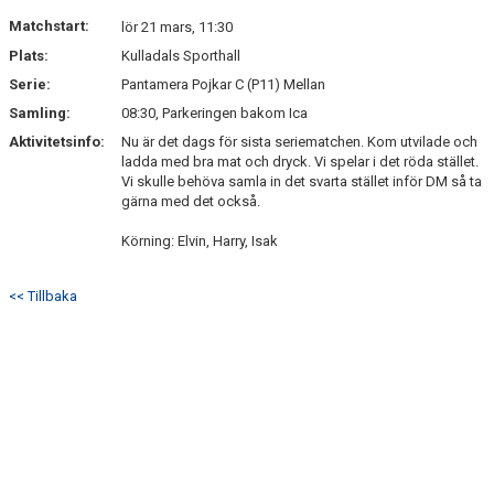
DOKUMENT
Matchstart:
lör 21 mars, 11:30
Plats:
Kulladals Sporthall
KONTAKT
Serie:
Pantamera Pojkar C (P11) Mellan
Samling:
08:30, Parkeringen bakom Ica
Aktivitetsinfo:
Nu är det dags för sista seriematchen. Kom utvilade och
ladda med bra mat och dryck. Vi spelar i det röda stället.
Vi skulle behöva samla in det svarta stället inför DM så ta
gärna med det också.
Körning: Elvin, Harry, Isak
<< Tillbaka